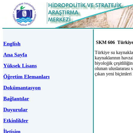
SKM 606
Türkiye
English
Türkiye su kaynaklar
Ana Sayfa
kaynaklarının havzal
biyolojjik çeşitlili
Yüksek Lisans
olunan uluslararası 
çıkan yeni biçimleri 
Öğretim Elemanları
Dokümantasyon
Bağlantılar
Duyurular
Etkinlikler
İletişim